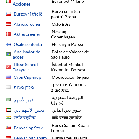
Euronext Milano
Acciones
Burza cenných
Burzovní třídič
papírů Praha
Aksjescreener
Oslo Børs
Nasdaq
Aktiescreener
Copenhagen
Osakeseulonta
Helsingin Pörssi
Analisador de
Bolsa de Valores de
ações
São Paulo
Hisse Senedi
İstanbul Menkul
Tarayıcısı
Kıymetler Borsası
Сток Скринер
Московская биржа
הבורסה לניירות ערך
מקרן מניות
בתל אביב
البورصة السعودية
فرز الأسهم
(تداول)
سوق دبي المالي
فحص الأسهم دبي
स्टॉक स्क्रीनर
बॉम्बे स्टॉक एक्सचेंज
Bursa Saham Kuala
Penyaring Stok
Lumpur
Penyaring Saham
Bursa Efek Jakarta