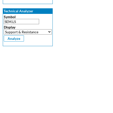
Technical Analyzer
Symbol
Display
Disclaimer
-
Privacy Policy
-
Terms Of Service
-
Cookie Use Policy
-
FAQ
-
Contact Us