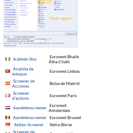
Euronext Bhaile
Scáileán Stoc
Átha Cliath
Analista de
Euronext Lisbоа
estoque
Screener de
Bolsa de Madrid
Acciones
Screener
Euronext Paris
d'actions
Euronext
Aandelenscreener
Amsterdam
Aandelenscreener
Euronext Brussel
Aktien-Screener
Xetra-Börse
Screener de