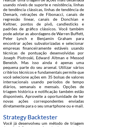
usando níveis de suporte e resistência, linhas
de tendência clássicas, linhas de tendência de
Demark, retrações de Fibonacci, canais de
regressão linear, canais de Donchian e
Keltner, pontos de pivô, candlesticks e
padrões de gráfico clássicos. Você também
pode adotar as abordagens de Warren Buffett,
Peter Lynch e Benjamin Graham para
encontrar ações subvalorizadas e selecionar
empresas financeiramente estáveis usando
técnicas de pontuação desenvolvidas por
Joseph Piotroski, Edward Altman e Messod
Beneish. Mas isso ainda é apenas uma
pequena parte do seu arsenal. Utilizar vários
critérios técnicos e fundamentais permite que
você selecione ações em 35 bolsas de valores
internacionais usando períodos de tempo
diários, semanais e mensais. Opções de
triagem histórica e notificação também estão
disponíveis. Aproveite a oportunidade de ter
novas ações correspondentes enviadas
diretamente para o seu smartphone ou e-mail.
Strategy Backtester
Você já desenvolveu um método de triagem