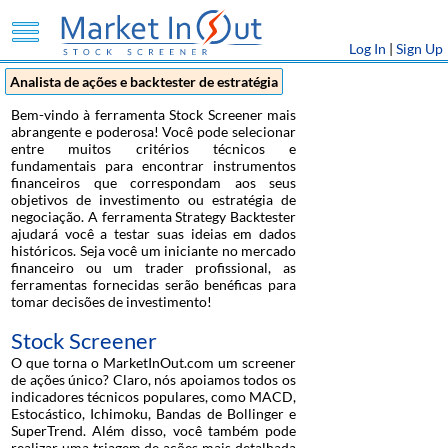
Log In
|
Sign Up
Analista de ações e backtester de estratégia
Bem-vindo à ferramenta Stock Screener mais
abrangente e poderosa! Você pode selecionar
entre muitos critérios técnicos e
fundamentais para encontrar instrumentos
financeiros que correspondam aos seus
objetivos de investimento ou estratégia de
negociação. A ferramenta Strategy Backtester
ajudará você a testar suas ideias em dados
históricos. Seja você um iniciante no mercado
financeiro ou um trader profissional, as
ferramentas fornecidas serão benéficas para
tomar decisões de investimento!
Stock Screener
O que torna o MarketInOut.com um screener
de ações único? Claro, nós apoiamos todos os
indicadores técnicos populares, como MACD,
Estocástico, Ichimoku, Bandas de Bollinger e
SuperTrend. Além disso, você também pode
realizar uma triagem de ações mais detalhada