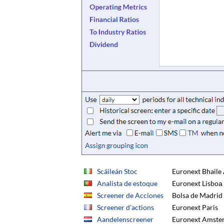
Scáileán Stoc
Euronext Bhaile 
Analista de estoque
Euronext Lisbоа
Screener de Acciones
Bolsa de Madrid
Screener d'actions
Euronext Paris
Aandelenscreener
Euronext Amste