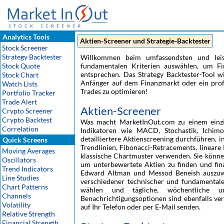
Analytics Tools
Aktien-Screener und Strategie-Backtester
Stock Screener
Strategy Backtester
Willkommen beim umfassendsten und leist
Stock Quote
fundamentalen Kriterien auswählen, um Fin
entsprechen. Das Strategy Backtester-Tool wi
Stock Chart
Anfänger auf dem Finanzmarkt oder ein profes
Watch Lists
Trades zu optimieren!
Portfolio Tracker
Trade Alert
Aktien-Screener
Crypto Screener
Crypto Backtest
Was macht MarketInOut.com zu einem einziga
Correlation
Indikatoren wie MACD, Stochastik, Ichim
detailliertere Aktienscreening durchführen, 
Quick Screens
Trendlinien, Fibonacci-Retracements, lineare
Moving Averages
klassische Chartmuster verwenden. Sie könne
Oscillators
um unterbewertete Aktien zu finden und fina
Trend Indicators
Edward Altman und Messod Beneish auszuwäh
Line Studies
verschiedener technischer und fundamentaler
Chart Patterns
wählen und tägliche, wöchentliche u
Channels
Benachrichtigungsoptionen sind ebenfalls ver
Volatility
auf Ihr Telefon oder per E-Mail senden.
Relative Strength
Financial Strength