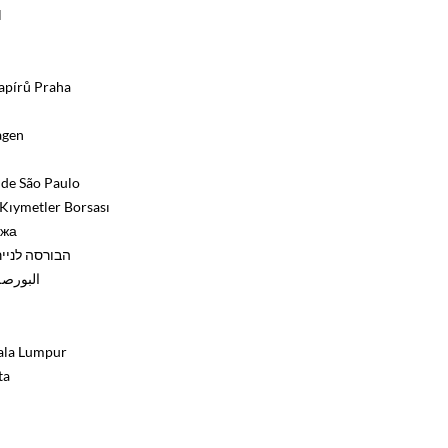
l
apírů Praha
agen
 de São Paulo
Kıymetler Borsası
ржа
הבורסה לניי
البورص)
ala Lumpur
ta