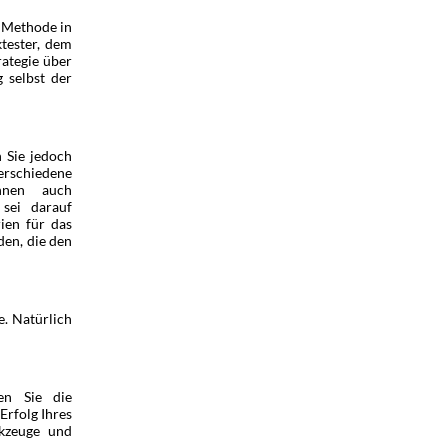
e Methode in
tester, dem
rategie über
g selbst der
 Sie jedoch
verschiedene
önnen auch
 sei darauf
ien für das
den, die den
e. Natürlich
en Sie die
Erfolg Ihres
rkzeuge und