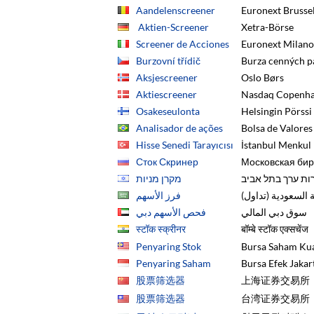
Aandelenscreener
Euronext Brusse
Aktien-Screener
Xetra-Börse
Screener de Acciones
Euronext Milano
Burzovní třídič
Burza cenných p
Aksjescreener
Oslo Børs
Aktiescreener
Nasdaq Copenh
Osakeseulonta
Helsingin Pörssi
Analisador de ações
Bolsa de Valores
Hisse Senedi Tarayıcısı
İstanbul Menkul 
Сток Скринер
Московская би
רות ערך בתל אביב
מקרן מניות
ة السعودية (تداول
فرز الأسهم
سوق دبي المالي
فحص الأسهم دبي
स्टॉक स्क्रीनर
बॉम्बे स्टॉक एक्सचेंज
Penyaring Stok
Bursa Saham Ku
Penyaring Saham
Bursa Efek Jakar
股票筛选器
上海证券交易所
股票筛选器
台湾证券交易所