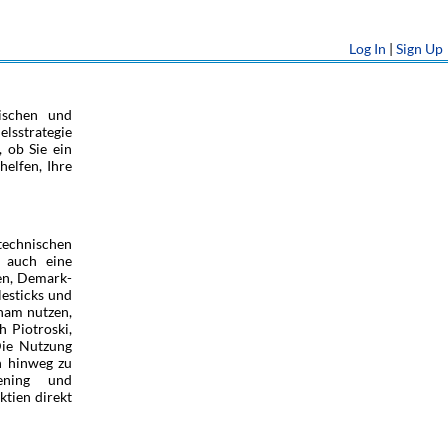
Log In
|
Sign Up
ischen und
lsstrategie
, ob Sie ein
helfen, Ihre
technischen
 auch eine
ien, Demark-
lesticks und
ham nutzen,
 Piotroski,
Die Nutzung
n hinweg zu
ening und
ktien direkt