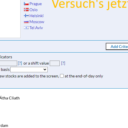
Átha Cliath
rdam