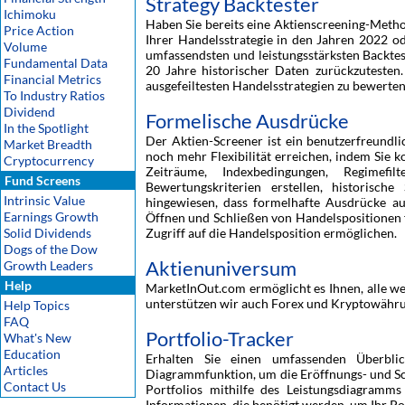
Strategy Backtester
Ichimoku
Haben Sie bereits eine Aktienscreening-Metho
Price Action
Ihrer Handelsstrategie in den Jahren 2022 o
Volume
umfassendsten und leistungsstärksten Backtest
Fundamental Data
20 Jahre historischer Daten zurückzutesten. 
Financial Metrics
ausgefeiltesten Handelsstrategien zu bewerten. 
To Industry Ratios
Dividend
Formelische Ausdrücke
In the Spotlight
Der Aktien-Screener ist ein benutzerfreundl
Market Breadth
noch mehr Flexibilität erreichen, indem Sie 
Cryptocurrency
Zeiträume, Indexbedingungen, Regimef
Fund Screens
Bewertungskriterien erstellen, historisc
Intrinsic Value
hingewiesen, dass formelhafte Ausdrücke a
Earnings Growth
Öffnen und Schließen von Handelspositionen f
Solid Dividends
Zugriff auf die Handelsposition ermöglichen.
Dogs of the Dow
Aktienuniversum
Growth Leaders
Help
MarketInOut.com ermöglicht es Ihnen, alle we
unterstützen wir auch Forex und Kryptowährunge
Help Topics
FAQ
Portfolio-Tracker
What's New
Education
Erhalten Sie einen umfassenden Überbli
Articles
Diagrammfunktion, um die Eröffnungs- und Sch
Contact Us
Portfolios mithilfe des Leistungsdiagramms
Informationen, die benötigt werden, um Ihr Por