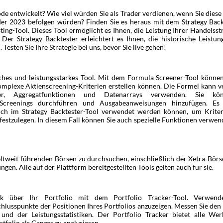
de entwickelt? Wie viel würden Sie als Trader verdienen, wenn Sie dies
der 2023 befolgen würden? Finden Sie es heraus mit dem Strategy Back
ing-Tool. Dieses Tool ermöglicht es Ihnen, die Leistung Ihrer Handelsst
Der Strategy Backtester erleichtert es Ihnen, die historische Leistun
Testen Sie Ihre Strategie bei uns, bevor Sie live gehen!
iches und leistungsstarkes Tool. Mit dem Formula Screener-Tool können
komplexe Aktienscreening-Kriterien erstellen können. Die Formel kann 
ilter, Aggregatfunktionen und Datenarrays verwenden. Sie k
he Screenings durchführen und Ausgabeanweisungen hinzufügen. Es
uch im Strategy Backtester-Tool verwendet werden können, um Kriter
estzulegen. In diesem Fall können Sie auch spezielle Funktionen verwen
ltweit führenden Börsen zu durchsuchen, einschließlich der Xetra-Börs
n. Alle auf der Plattform bereitgestellten Tools gelten auch für sie.
ck über Ihr Portfolio mit dem Portfolio Tracker-Tool. Verwend
lusspunkte der Positionen Ihres Portfolios anzuzeigen. Messen Sie den 
 und der Leistungsstatistiken. Der Portfolio Tracker bietet alle We
tfolio als Ganzes zu analysieren.